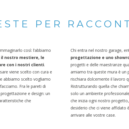
ESTE PER RACCON
 immaginarlo così: l’abbiamo
Chi entra nel nostro garage, e
il nostro mestiere, le
progettazione e uno show
e con i nostri clienti
.
progetti e delle maestranze qua
ssare viene scelto con cura e
amiamo tra queste mura è un pri
he abbiamo scelto vogliamo
rischiara dolcemente il lavoro
acciamo. Fra le pareti di
Ristrutturando quella che chia
 progettazione e design: un
solo un ambiente professionale
ratteristiche che
che inizia ogni nostro progetto
desiderio che ci viene affidato 
arrivare alle vostre case.