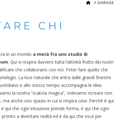
HOME
GARAGE
TARE CHI
ntra in un mondo
a metà fra uno studio di
room
. Qui si respira davvero tutta l’attività frutto dei nostri
lificate che collaborano con noi. Poter fare quello che
vilegio. La luce naturale che entra dalle grandi finestre
 quotidiano e allo stesso tempo accompagna le idee.
miamo la nostra “scatola magica”, volevamo ricreare non
, ma anche uno spazio in cui si respira
casa
. Perché è qui
, è qui che ogni intuizione prende forma, è qui che ogni
è pronto a diventare realtà ed è da qui che esce per